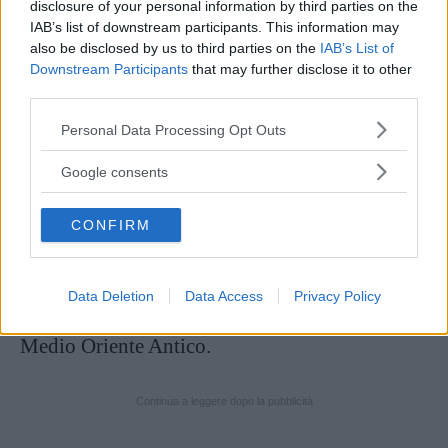
disclosure of your personal information by third parties on the
IAB’s list of downstream participants. This information may
È probabilmente l’emoji più antica del
also be disclosed by us to third parties on the
IAB’s List of
mondo. Non esiste nulla di simile
Downstream Participants
that may further disclose it to other
third parties.
nell’arte antica.
Please note that this website/app uses one or more Google
Personal Data Processing Opt Outs
services and may gather and store information including but
Ha annunciato l’archeologo durante
not limited to your visit or usage behaviour. You may click to
Google consents
grant or deny consent to Google and its third-party tags to
un’intervista.
use your data for below specified purposes in below Google
CONFIRM
consent section.
La brocca ritrovata veniva probabilmente
utilizzata per bere il tradizionale
sherbet,
una
Data Deletion
Data Access
Privacy Policy
bevanda dolciastra e fredda molto diffusa nel
Medio Oriente Antico.
Continua a leggere dopo la pubblicità