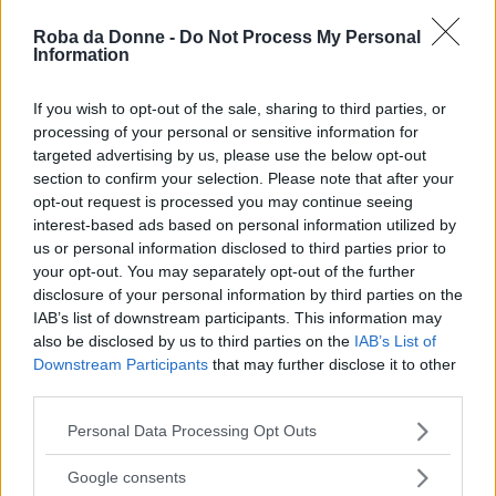
E noi vogliamo rendere queste
Roba da Donne -
Do Not Process My Personal
funzionalità a disposizione di tutti, non
Information
solo di coloro che possono permettersi
If you wish to opt-out of the sale, sharing to third parties, or
nuovi e costosi telefoni o vivono in Paesi
processing of your personal or sensitive information for
con le migliori reti cellulari.
targeted advertising by us, please use the below opt-out
section to confirm your selection. Please note that after your
opt-out request is processed you may continue seeing
interest-based ads based on personal information utilized by
Whatsapp prosegue, dicendo di aver ricevuto,
us or personal information disclosed to third parties prior to
nel corso degli anni, numerose richieste da parte
your opt-out. You may separately opt-out of the further
disclosure of your personal information by third parties on the
degli utenti affinché sperimentasse la
IAB’s list of downstream participants. This information may
videochiamata, perciò adesso l’azienda si
also be disclosed by us to third parties on the
IAB’s List of
dichiara entusiasta di aver potuto accontentare
Downstream Participants
that may further disclose it to other
third parties.
tutti quei clienti che avevano posto la medesima
Please note that this website/app uses one or more Google
domanda.
Personal Data Processing Opt Outs
services and may gather and store information including but
not limited to your visit or usage behaviour. You may click to
Google consents
grant or deny consent to Google and its third-party tags to
Continua a leggere dopo la pubblicità